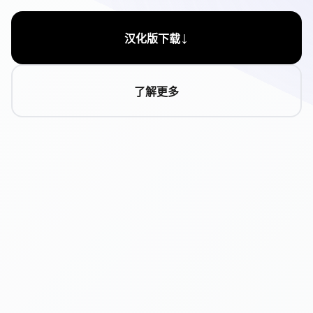
↓
汉化版下载
了解更多