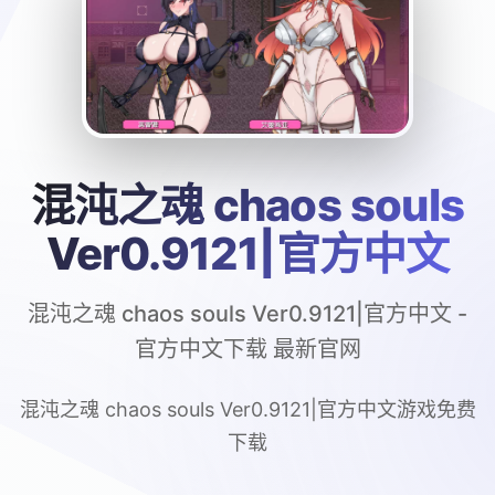
混沌之魂 chaos souls
Ver0.9121|官方中文
混沌之魂 chaos souls Ver0.9121|官方中文 -
官方中文下载 最新官网
混沌之魂 chaos souls Ver0.9121|官方中文游戏免费
下载