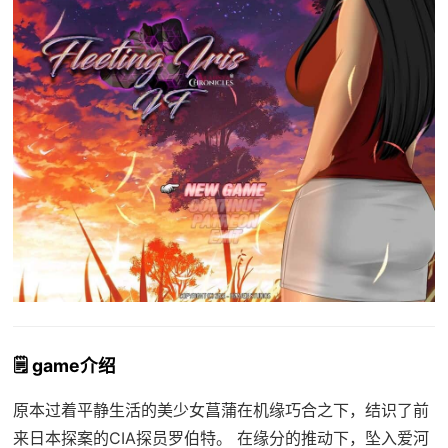
🗒️ game介绍
原本过着平静生活的美少女菖蒲在机缘巧合之下，结识了前
来日本探案的CIA探员罗伯特。 在缘分的推动下，坠入爱河