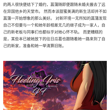
的两人很快便结下了婚约，菖蒲随即便跟随未婚夫搬去了远
在异国他乡的天堂市。 然而本该甜蜜美满的新生活却并不如
菖蒲一开始想象的那么美好。 对新环境一无所知的菖蒲发现
自己不但要与一个和她年龄相差无几的继子成为一家人，自
己的新老板与同事们也都似乎对她心怀不轨。 而更糟糕的
是，某些本已被她放下的往日瓜葛也跟随着她一路来到了自
己的新家，准备和她一举清算旧账。