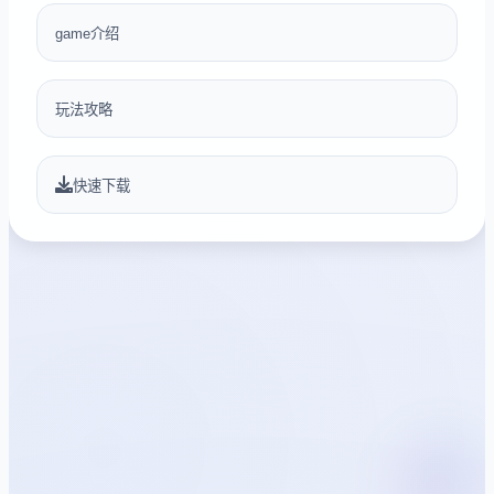
game介绍
玩法攻略
快速下载