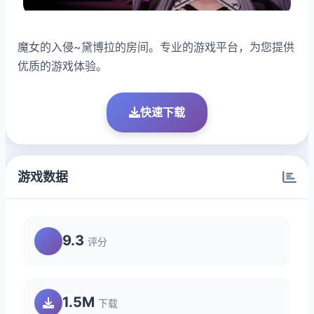
魔女的入侵~黛博拉的房间。专业的游戏平台，为您提供
优质的游戏体验。
快速下载
游戏数据
9.3
评分
1.5M
下载